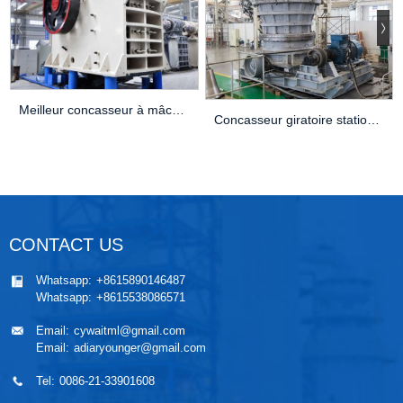
Meilleur concasseur à mâchoires pour granit : meilleurs choix et guide d’achat (2025)
Concasseur giratoire stationnaire de grande capacité CG830i
CONTACT US
Whatsapp:
+8615890146487
Whatsapp:
+8615538086571
Email:
cywaitml@gmail.com
Email:
adiaryounger@gmail.com
Tel:
0086-21-33901608