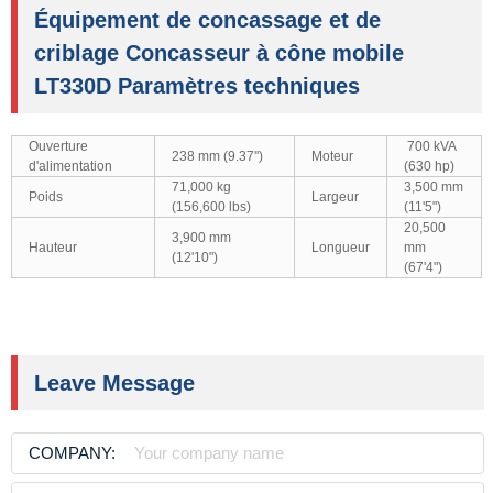
Équipement de concassage et de
criblage Concasseur à cône mobile
LT330D Paramètres techniques
Ouverture
700 kVA
238 mm (9.37'')
Moteur
d'alimentation
(630 hp)
71,000 kg
3,500 mm
Poids
Largeur
(156,600 lbs)
(11'5")
20,500
3,900 mm
Hauteur
Longueur
mm
(12'10")
(67'4")
Leave Message
COMPANY: