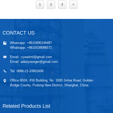
1
2
3
>
CONTACT US
Whatsapp:
+8615890146487
Whatsapp:
+8615538086571
Email:
cywaitml@gmail.com
Email:
adiaryounger@gmail.com
Tel:
0086-21-33901608
Office 802A, #16 Building, No. 1000 Jinhai Road, Golden
Bridge County, Pudong New District, Shanghai, China
Related Products List