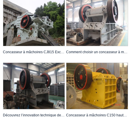
Concasseur à mâchoires CJ815 Excellentes performances dans l’industrie minière
Comment choisir un concasseur à mâchoires C120 de bonne qualité ?
Découvrez l’innovation technique derrière le concasseur à mâchoires C130
Concasseur à mâchoires C150 hautes performances et extrêmement fiable