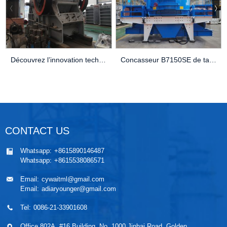
Découvrez l’innovation technique derrière le concasseur à mâchoires C130
Concasseur B7150SE de taille moyenne à vendre
CONTACT US
Whatsapp:
+8615890146487
Whatsapp:
+8615538086571
Email:
cywaitml@gmail.com
Email:
adiaryounger@gmail.com
Tel:
0086-21-33901608
Office 802A, #16 Building, No. 1000 Jinhai Road, Golden