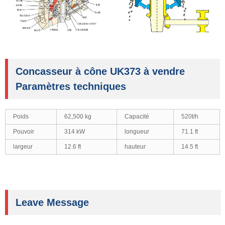
Concasseur à cône UK373 à vendre
Paramètres techniques
Poids
62,500 kg
Capacité
520t/h
Pouvoir
314 kW
longueur
71.1 ft
largeur
12.6 ft
hauteur
14.5 ft
Leave Message