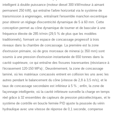
intelligent à double puissance (moteur diesel 300 kW/moteur à aimant
permanent 250 kW), qui entraîne l'arbre horizontal via le système de
transmission à engrenages, entraînant l'ensemble manchon excentrique
pour obtenir un réglage d'excentricité dynamique de 5 à 60 mm. Cette
conception permet au cône dynamique de tourner et de basculer à une
fréquence élevée de 285 tr/min (29,5 % de plus que les modèles
traditionnels), formant un espace de concassage progressif à trois
niveaux dans la chambre de concassage. La première est la zone
d'extrusion primaire, où de gros morceaux de minerai (≤ 350 mm) sont
soumis à une pression d'extrusion instantanée de 650 tonnes dans la
cavité supérieure, ce qui entraîne des fissures traversantes (résistance à
l'écrasement 120-150 MPa) ; Deuxièmement, la zone de concassage
laminé, où les matériaux concassés entrent en collision les uns avec les
autres pendant le balancement du cône (vitesse de 2,8 à 3,5 m/s), et le
taux de concassage secondaire est inférieur à 5 % ; enfin, la zone de
façonnage intelligente, où la cavité inférieure surveille la charge en temps
réel grâce à 32 ensembles de capteurs de pression piézoélectriques, et le
système de contrôle en boucle fermée PID ajuste la poussée du vérin
hydraulique avec une vitesse de réponse de 0,1 seconde, compense