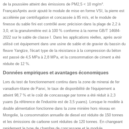
de la poussière atteint des émissions de PM2,5 < 10 mg/m³.
FrançaisAprès avoir ajouté le module de mise en forme VSI, la pierre est
accélérée par centrifugation et concassée à 85 m/s, et le module de
finesse du sable fini est contrôlé avec précision dans la plage de 2,2 à
3,0, et la granulométrie est à 100 % conforme à la norme GB/T 14684-
2022 sur le sable de classe I. Dans les applications réelles, après avoir
utilisé cet équipement dans une usine de sable et de gravier du bassin du
fleuve Yangtze, l'écart type de la résistance à la compression du béton
est passé de 4,5 MPa à 2,8 MPa, et la consommation de ciment a été
réduite de 12 %.
Données empiriques et avantages économiques ‌
Lors du test de fonctionnement continu dans la zone de minerai de fer
vanadium-titane de Panxi, le taux de disponibilité de l'équipement a
atteint 98,7 % et le coût de concassage par tonne a été réduit à 2,3
yuans (la référence de l'industrie est de 3,5 yuans). Lorsque le modèle à
double alimentation fonctionne dans la zone minière hors réseau en
Mongolie, la consommation annuelle de diesel est réduite de 150 tonnes
et les émissions de carbone sont réduites de 120 tonnes. En changeant
rapidement le type de chambre de concassage et le module