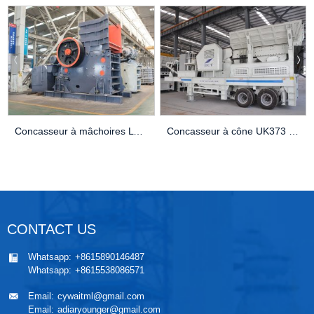
Concasseur à mâchoires LT125 Équipement d’agrégation à vendre
Concasseur à cône UK373 à vendre
CONTACT US
Whatsapp:
+8615890146487
Whatsapp:
+8615538086571
Email:
cywaitml@gmail.com
Email:
adiaryounger@gmail.com