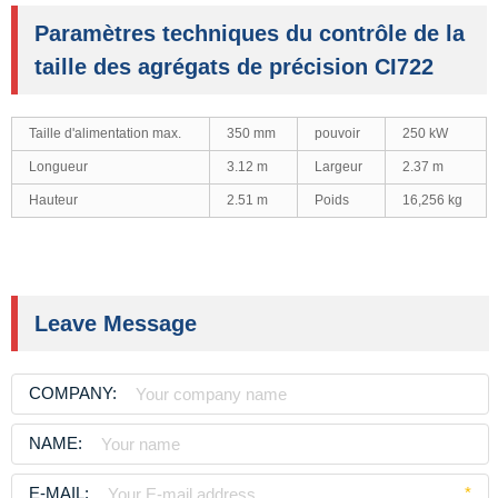
Paramètres techniques du contrôle de la
taille des agrégats de précision CI722
Taille d'alimentation max.
350 mm
pouvoir
250 kW
Longueur
3.12 m
Largeur
2.37 m
Hauteur
2.51 m
Poids
16,256 kg
Leave Message
COMPANY:
NAME:
E-MAIL:
*