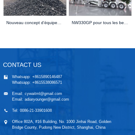
Nouveau concept d’équipement de concassage et de criblage minier Station de concassage minier FIT
NW330GP pour tous les besoins de concassage
CONTACT US
Whatsapp:
+8615890146487
Whatsapp:
+8615538086571
Email:
cywaitml@gmail.com
Email:
adiaryounger@gmail.com
Tel:
0086-21-33901608
Office 802A, #16 Building, No. 1000 Jinhai Road, Golden
Bridge County, Pudong New District, Shanghai, China