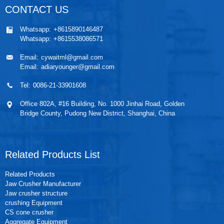
CONTACT US
Whatsapp:
+8615890146487
Whatsapp:
+8615538086571
Email:
cywaitml@gmail.com
Email:
adiaryounger@gmail.com
Tel:
0086-21-33901608
Office 802A, #16 Building, No. 1000 Jinhai Road, Golden
Bridge County, Pudong New District, Shanghai, China
Related Products List
Related Products
Jaw Crusher Manufacturer
Jaw crusher structure
crushing Equipment
CS cone crusher
Aggregate Equipment