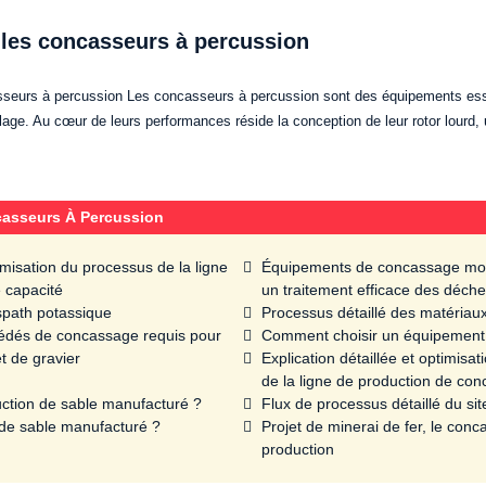
 les concasseurs à percussion
asseurs à percussion Les concasseurs à percussion sont des équipements esse
yclage. Au cœur de leurs performances réside la conception de leur rotor lourd, 
asseurs À Percussion
misation du processus de la ligne
Équipements de concassage mobil
e capacité
un traitement efficace des déche
spath potassique
Processus détaillé des matériaux
océdés de concassage requis pour
Comment choisir un équipement d
t de gravier
Explication détaillée et optimisa
de la ligne de production de con
uction de sable manufacturé ?
Flux de processus détaillé du si
 de sable manufacturé ?
Projet de minerai de fer, le co
production