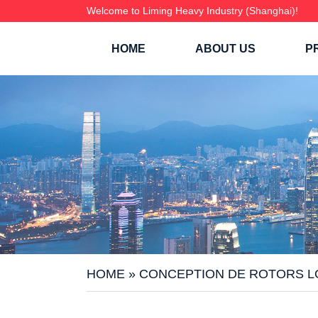
Welcome to Liming Heavy Industry (Shanghai)!
HOME
ABOUT US
P
HOME
»
CONCEPTION DE ROTORS L