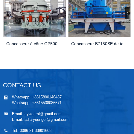
Concasseur à cône GP500 à haut rendement dans la production d’agrégats
Concasseur B7150SE de taille moyenne à vendre
CONTACT US
Whatsapp:
+8615890146487
Whatsapp:
+8615538086571
Email:
cywaitml@gmail.com
Email:
adiaryounger@gmail.com
Tel:
0086-21-33901608