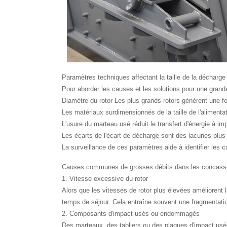
Paramètres techniques affectant la taille de la décharge
Pour aborder les causes et les solutions pour une grand
Diamètre du rotor Les plus grands rotors génèrent une for
Les matériaux surdimensionnés de la taille de l'alimen
L'usure du marteau usé réduit le transfert d'énergie à i
Les écarts de l'écart de décharge sont des lacunes plus
La surveillance de ces paramètres aide à identifier le
Causes communes de grosses débits dans les concasse
1. Vitesse excessive du rotor
Alors que les vitesses de rotor plus élevées améliorent 
temps de séjour. Cela entraîne souvent une fragmentatio
2. Composants d'impact usés ou endommagés
Des marteaux, des tabliers ou des plaques d'impact usées 