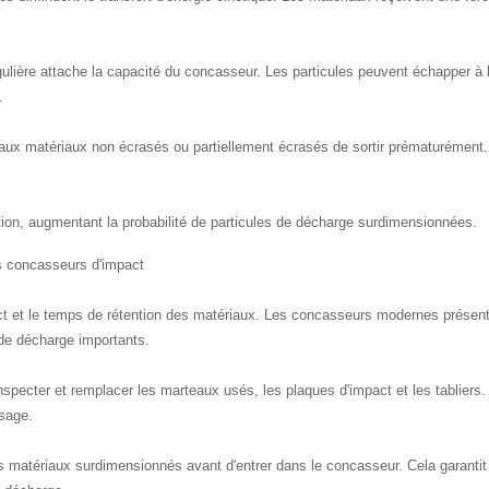
ulière attache la capacité du concasseur. Les particules peuvent échapper à l
.
ux matériaux non écrasés ou partiellement écrasés de sortir prématurément. L'
ion, augmentant la probabilité de particules de décharge surdimensionnées.
s concasseurs d'impact
mpact et le temps de rétention des matériaux. Les concasseurs modernes prése
 de décharge importants.
pecter et remplacer les marteaux usés, les plaques d'impact et les tabliers. 
ssage.
s matériaux surdimensionnés avant d'entrer dans le concasseur. Cela garantit u