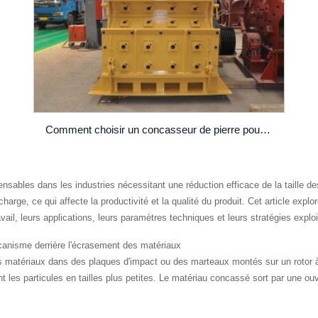
Comment choisir un concasseur de pierre pour la production d’agrégats ? Le concasseur à percussion NP15 est bon
sables dans les industries nécessitant une réduction efficace de la taille d
arge, ce qui affecte la productivité et la qualité du produit. Cet article explo
vail, leurs applications, leurs paramètres techniques et leurs stratégies explo
anisme derrière l'écrasement des matériaux
 matériaux dans des plaques d'impact ou des marteaux montés sur un rotor à 
les particules en tailles plus petites. Le matériau concassé sort par une ouve