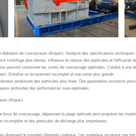
e libération de concasseurs d'impact, l'analyse des spécifications techniques
ce centrifuge plus élevée. Influence la vitesse des particules et l'efficacité d
tation peuvent contourner les zones de concassage optimales. Conduit à une d
mpact. Entraîne un écrasement incomplet et une sortie plus grande.
 étroites produisent des particules plus fines. Des paramètres incorrects pr
s causes profondes des performances sous-optimales.
urs d'impact
la force de concassage, dépassant la plage optimale peut propulser les matéri
n incomplète et des particules de décharge plus importantes.
diminuent le transfert d'énergie cinétique. Les matériaux reçoivent une force 