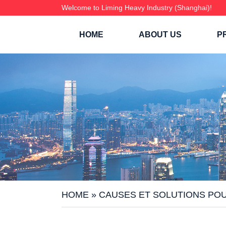
Welcome to Liming Heavy Industry (Shanghai)!
HOME
ABOUT US
P
HOME
»
CAUSES ET SOLUTIONS PO