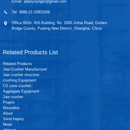
Email:
adiaryounger@gmail.com
Tel:
0086-21-33901608
Office 802A, #16 Building, No. 1000 Jinhai Road, Golden
Bridge County, Pudong New District, Shanghai, China
Related Products List
Related Products
Jaw Crusher Manufacturer
Jaw crusher structure
crushing Equipment
CS cone crusher
Aggregate Equipment
Jaw crusher
Projets
Nouvelles
About
Send Inquiry
News
sitemap