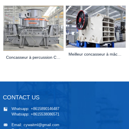
Meilleur concasseur à mâchoires pour granit : meilleurs choix et guide d’achat (2025)
Concasseur à percussion CV215
CONTACT US
Whatsapp:
+8615890146487
Whatsapp:
+8615538086571
Email:
cywaitml@gmail.com