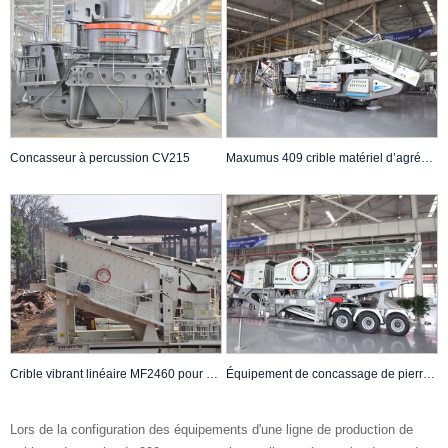
Concasseur à percussion CV215
Maxumus 409 crible matériel d’agrégats à vendre
Crible vibrant linéaire MF2460 pour sable et gravier
Équipement de concassage de pierre Concasseur à mâchoires mobile LT96
Lors de la configuration des équipements d'une ligne de production de