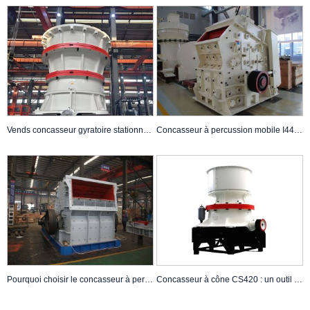
Vends concasseur gyratoire stationnaire CG850i à haut rendement de concassage grossier
Concasseur à percussion mobile I44 pour le recyclage des déchets de construction
Pourquoi choisir le concasseur à percussion CI711 pour l’opération de concassage
Concasseur à cône CS420 : un outil de concassage avec une grande alimentation et une grande capacité de production