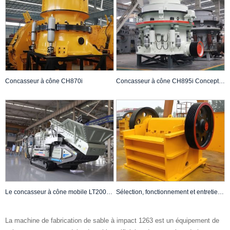
Concasseur à cône CH870i
Concasseur à cône CH895i Conception innovante Concassage intelligent
Le concasseur à cône mobile LT200HPX convient aux concasseurs à roche dure de deuxième et troisième génération.
Sélection, fonctionnement et entretien du concasseur à mâchoires CJ613
La machine de fabrication de sable à impact 1263 est un équipement de